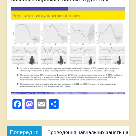
Facebook
Mastodon
Email
Поділитися
Навігація
Попередня
Попередня
Проведення навчальних занять на
записів
публікація: