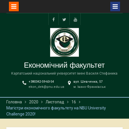
Перейти
до
facebook
twitter
YouTube
вмісту
Економічний факультет
Карпатський національний університет імені Василя Стефаника
+380342-59-60-54
вул. Шевченка, 57
ekon_dek@pnu.edu.ua
м. Івано-Франківськ
Головна
2020
Листопад
16
Магістри економічного факультету на NBU University
Сhallenge 2020!