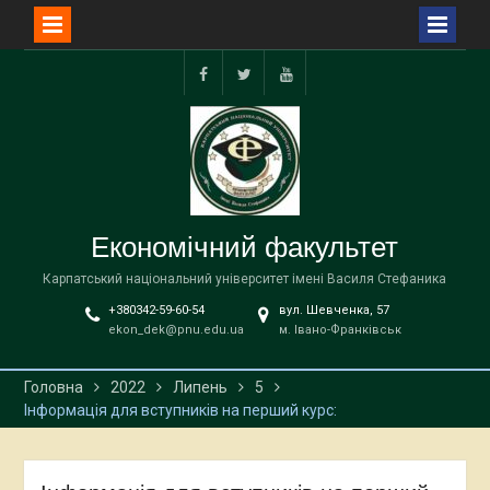
Перейти
до
facebook
twitter
YouTube
вмісту
Економічний факультет
Карпатський національний університет імені Василя Стефаника
+380342-59-60-54
вул. Шевченка, 57
ekon_dek@pnu.edu.ua
м. Івано-Франківськ
Головна
2022
Липень
5
Інформація для вступників на перший курс: