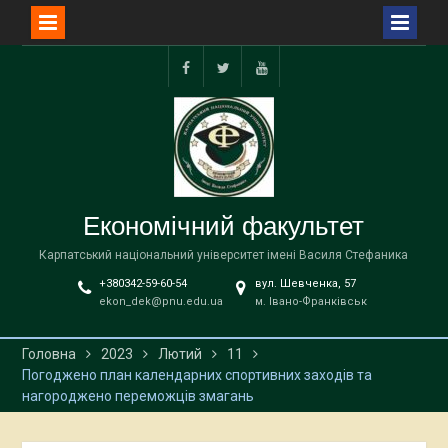
Перейти
до
facebook
twitter
YouTube
вмісту
Економічний факультет
Карпатський національний університет імені Василя Стефаника
+380342-59-60-54
вул. Шевченка, 57
ekon_dek@pnu.edu.ua
м. Івано-Франківськ
Головна
2023
Лютий
11
Погоджено план календарних спортивних заходів та
нагороджено переможців змагань