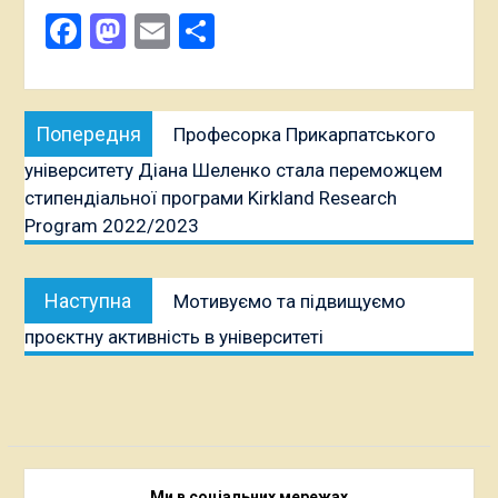
Facebook
Mastodon
Email
Поділитися
Навігація
Попередня
Попередня
Професорка Прикарпатського
записів
публікація:
університету Діана Шеленко стала переможцем
стипендіальної програми Kirkland Research
Program 2022/2023
Наступна
Наступна
Мотивуємо та підвищуємо
публікація:
проєктну активність в університеті
Ми в соціальних мережах