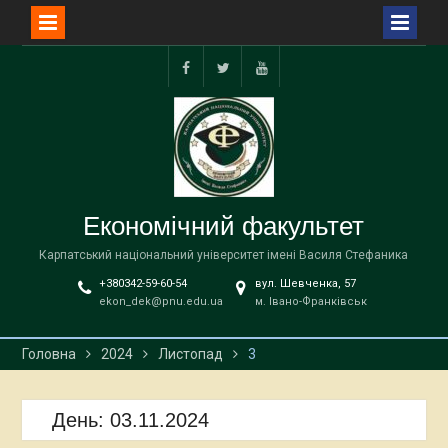
Перейти
до
facebook
twitter
YouTube
вмісту
Економічний факультет
Карпатський національний університет імені Василя Стефаника
+380342-59-60-54
вул. Шевченка, 57
ekon_dek@pnu.edu.ua
м. Івано-Франківськ
Головна
2024
Листопад
3
День:
03.11.2024