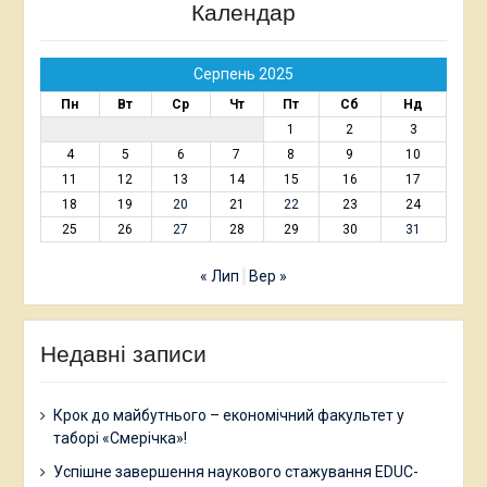
Календар
Серпень 2025
Пн
Вт
Ср
Чт
Пт
Сб
Нд
1
2
3
4
5
6
7
8
9
10
11
12
13
14
15
16
17
18
19
20
21
22
23
24
25
26
27
28
29
30
31
« Лип
Вер »
Недавні записи
Крок до майбутнього – економічний факультет у
таборі «Смерічка»!
Успішне завершення наукового стажування EDUC-