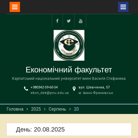
Перейти
до
facebook
twitter
YouTube
вмісту
Економічний факультет
Карпатський національний університет імені Василя Стефаника
+380342-59-60-54
вул. Шевченка, 57
ekon_dek@pnu.edu.ua
м. Івано-Франківськ
Головна
2025
Серпень
20
День:
20.08.2025