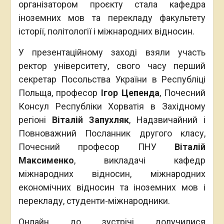
організатором проєкту стала кафедра
іноземних мов та перекладу факультету
історії, політології і міжнародних відносин.
У презентаційному заході взяли участь
ректор університету, свого часу перший
секретар Посольства України в Республіці
Польща, професор
Ігор Цепенда
, Почесний
Консул Республіки Хорватія в Західному
регіоні
Віталій Запухляк
, Надзвичайний і
Повноважний Посланник другого класу,
Почесний професор ПНУ
Віталій
Максименко
, викладачі кафедр
міжнародних відносин, міжнародних
економічних відносин та іноземних мов і
перекладу, студенти-міжнародники.
Онлайн до зустрічі долучилися