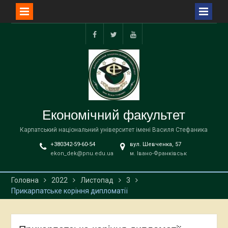
Перейти
до
facebook
twitter
YouTube
вмісту
Економічний факультет
Карпатський національний університет імені Василя Стефаника
+380342-59-60-54
вул. Шевченка, 57
ekon_dek@pnu.edu.ua
м. Івано-Франківськ
Головна
2022
Листопад
3
Прикарпатське коріння дипломатії