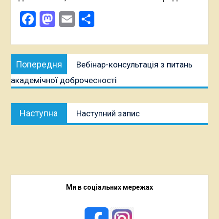
Facebook
Mastodon
Email
Поділитися
Навігація
Попередня
Попередня
Вебінар-консультація з питань
записів
публікація:
академічної доброчесності
Наступна
Наступна
Наступний запис
публікація:
Ми в соціальних мережах