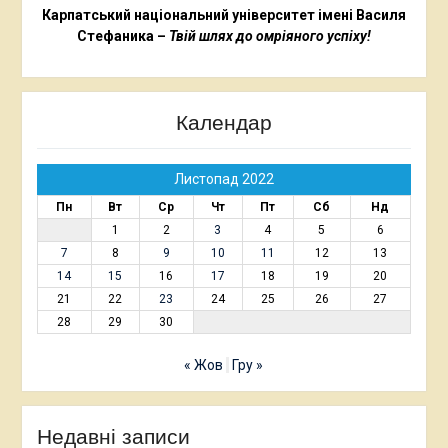
Карпатський національний університет імені Василя
Стефаника –
Твій шлях до омріяного успіху!
Календар
Листопад 2022
Пн
Вт
Ср
Чт
Пт
Сб
Нд
1
2
3
4
5
6
7
8
9
10
11
12
13
14
15
16
17
18
19
20
21
22
23
24
25
26
27
28
29
30
« Жов
Гру »
Недавні записи