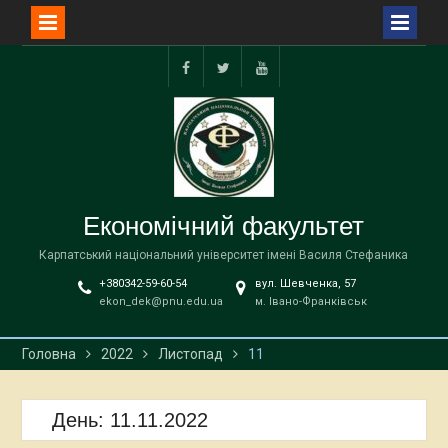
Перейти
до
facebook
twitter
YouTube
вмісту
Економічний факультет
Карпатський національний університет імені Василя Стефаника
+380342-59-60-54
вул. Шевченка, 57
ekon_dek@pnu.edu.ua
м. Івано-Франківськ
Головна
2022
Листопад
11
День:
11.11.2022