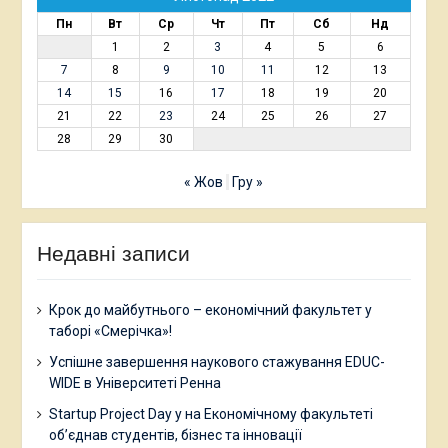
Пн
Вт
Ср
Чт
Пт
Сб
Нд
1
2
3
4
5
6
7
8
9
10
11
12
13
14
15
16
17
18
19
20
21
22
23
24
25
26
27
28
29
30
« Жов
Гру »
Недавні записи
Крок до майбутнього – економічний факультет у
таборі «Смерічка»!
Успішне завершення наукового стажування EDUC-
WIDE в Університеті Ренна
Startup Project Day у на Економічному факультеті
об’єднав студентів, бізнес та інновації