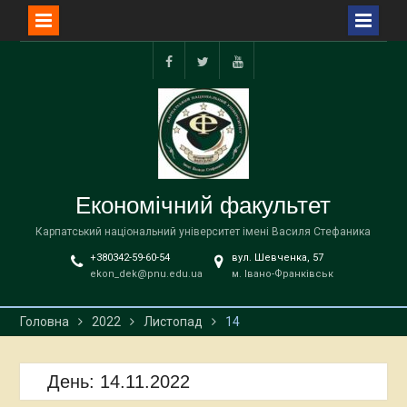
Перейти
до
facebook
twitter
YouTube
вмісту
Економічний факультет
Карпатський національний університет імені Василя Стефаника
+380342-59-60-54
вул. Шевченка, 57
ekon_dek@pnu.edu.ua
м. Івано-Франківськ
Головна
2022
Листопад
14
День:
14.11.2022