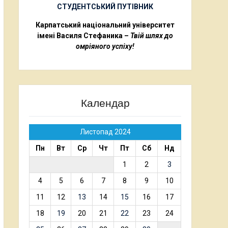
СТУДЕНТСЬКИЙ ПУТІВНИК
Карпатський національний університет
імені Василя Стефаника –
Твій шлях до
омріяного успіху!
Календар
Листопад 2024
Пн
Вт
Ср
Чт
Пт
Сб
Нд
1
2
3
4
5
6
7
8
9
10
11
12
13
14
15
16
17
18
19
20
21
22
23
24