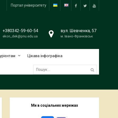
Портал університету
facebook
twitter
YouTube
+380342-59-60-54
вул. Шевченка, 57
ekon_dek@pnu.edu.ua
м. Івано-Франківськ
урієнтам
Цікава інфографіка
Пошук:
Ми в соціальних мережах