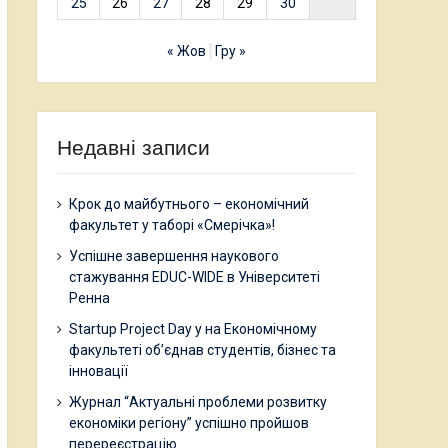
25
26
27
28
29
30
« Жов
Гру »
Недавні записи
Крок до майбутнього – економічний
факультет у таборі «Смерічка»!
Успішне завершення наукового
стажування EDUC-WIDE в Університеті
Ренна
Startup Project Day у на Економічному
факультеті об’єднав студентів, бізнес та
інновації
Журнал “Актуальні проблеми розвитку
економіки регіону” успішно пройшов
перереєстрацію