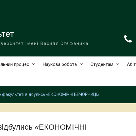
ьтет
іверситет імені Василя Стефаника
льний процес
Наукова робота
Студентам
Абіт
у факультеті відбулись «ЕКОНОМІЧНІ ВЕЧОРНИЦІ»
 відбулись «ЕКОНОМІЧНІ