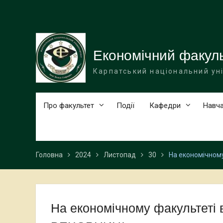
Перейти
до
вмісту
Економічний факул
Карпатський національний ун
Про факультет
Події
Кафедри
Навча
Головна
2024
Листопад
30
На економічном
На економічному факультеті