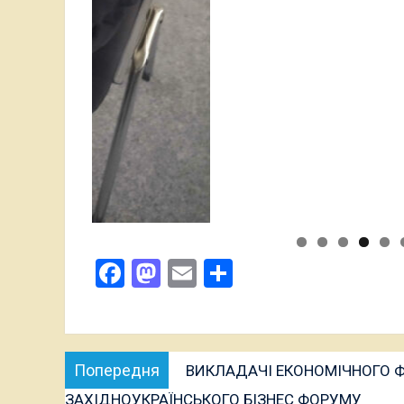
Facebook
Mastodon
Email
Поділитися
Навігація
Попередня
Попередня
ВИКЛАДАЧІ ЕКОНОМІЧНОГО ФА
записів
публікація:
ЗАХІДНОУКРАЇНСЬКОГО БІЗНЕС ФОРУМУ