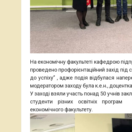
На економічну факультеті кафедрою підпр
проведено профорієнтаційний захід під 
до успіху” , адже подія відбулася напе
модератором заходу була к.е.н., доцентк
У заході взяли участь понад 50 учнів зак
студенти різних освітніх програм 
економічного факультету.