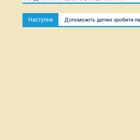
Наступна
Наступна
Допоможіть дитині зробити пе
публікація: