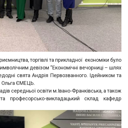
иємництва, торгівлі та прикладної економіки було
символічним девізом “Економічні вечорниці – шлях
редодні свята Андрія Первозванного. Ідейником та
а Ольга ЄМЕЦЬ.
ладів середньої освіти м.Івано-Франківська, а також
та професорсько-викладацький склад кафедр